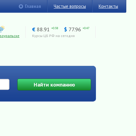
Главная
Частые вопросы
Контакты
€
88.91
$
77.96
+0.38
+0.47
воуральске
Курсы ЦБ РФ на сегодня
Найти
компанию