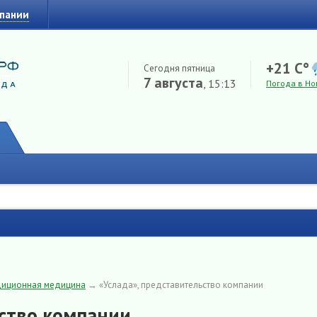
мпании
+21 C°
Сегодня пятница
7 августа
, 15:13
Погода в Но
диционная медицина
→
«Услада», представительство компании
ьство компании