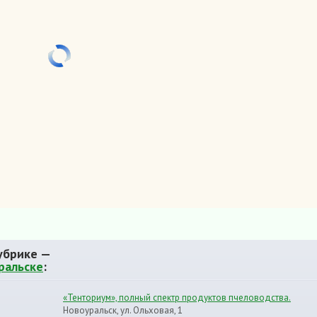
убрике —
ральске
:
«Тенториум», полный спектр продуктов пчеловодства.
Новоуральск, ул. Ольховая, 1