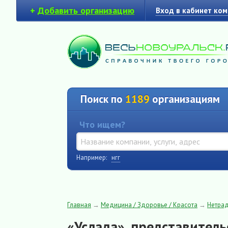
+
Добавить организацию
Вход в кабинет ко
Поиск по
1189
организациям
Что ищем?
Например:
нгг
Главная
→
Медицина / Здоровье / Красота
→
Нетра
«Услада», представител