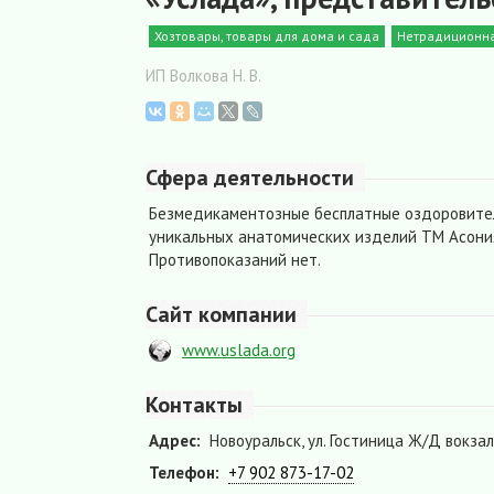
Хозтовары, товары для дома и сада
Нетрадиционн
ИП Волкова Н. В.
Сфера деятельности
Безмедикаментозные бесплатные оздоровител
уникальных анатомических изделий ТМ Асония
Противопоказаний нет.
Сайт компании
www.uslada.org
Контакты
Адрес:
Новоуральск, ул. Гостиница Ж/Д вокзала
Телефон:
+7 902 873-17-02