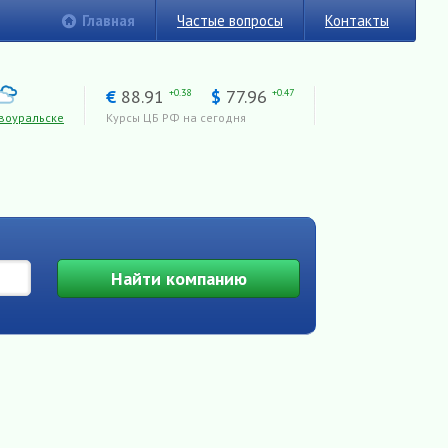
Главная
Частые вопросы
Контакты
€
88.91
$
77.96
+0.38
+0.47
воуральске
Курсы ЦБ РФ на сегодня
Найти
компанию