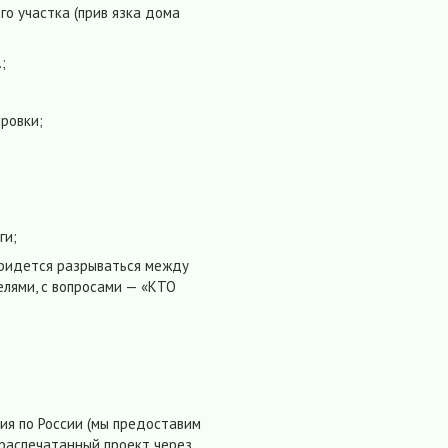
о участка (прив язка дома
;
ровки;
ги;
придется разрываться между
елями, с вопросами — «КТО
ия по России (мы предоставим
 распечатанный проект через