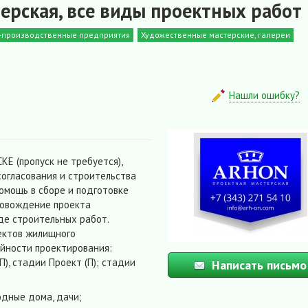
ерская, все виды проектных работ
о-производственные предприятия
Художественные мастерские, галереи
Нашли ошибку?
Е (пропуск не требуется),
согласования и строительства
омощь в сборе и подготовке
ровождение проекта
де строительных работ.
ектов жилищного
йности проектирования:
), стадии Проект (П); стадии
Написать письмо
дные дома, дачи;