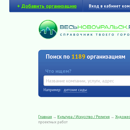
+
Добавить организацию
Вход в кабинет ко
Поиск по
1189
организациям
Что ищем?
Например:
детские сады
Главная
→
Культура / Искусство / Религия
→
Художес
проектных работ