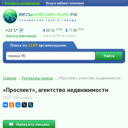
+
Добавить организацию
Вход в кабинет компании
+0.38
+0.47
+22 C°
€
88.91
$
77.96
Погода в Новоуральске
Курсы ЦБ РФ на сегодня
Поиск по
1189
организациям
Найти
Главная
→
Результаты поиска
→
«Проспект», агентство недвижимости
«Проспект», агентство недвижимости
ООО «Проспект»
Написать письмо