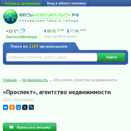
+
Добавить организацию
Вход в кабинет компании
+0.38
+0.47
+22 C°
€
88.91
$
77.96
Погода в Новоуральске
Курсы ЦБ РФ на сегодня
Поиск по
1189
организациям
Найти
Главная
→
Недвижимость
→
«Проспект», агентство недвижимости
«Проспект», агентство недвижимости
ООО «Проспект»
Написать письмо