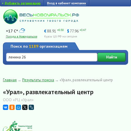
+
Добавить организацию
Вход в кабинет компании
+0.38
+0.47
+17 C°
€
88.91
$
77.96
Погода в Новоуральске
Курсы ЦБ РФ на сегодня
Поиск по
1189
организациям
Найти
Главная
→
Результаты поиска
→
«Урал», развлекательный центр
«Урал», развлекательный центр
ООО «РЦ «Урал»