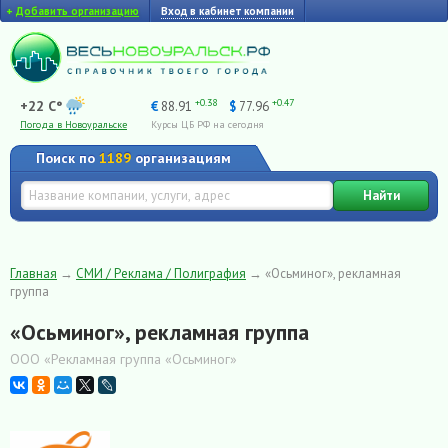
+
Добавить организацию
Вход в кабинет компании
+0.38
+0.47
+22 C°
€
88.91
$
77.96
Погода в Новоуральске
Курсы ЦБ РФ на сегодня
Поиск по
1189
организациям
Найти
Главная
→
СМИ / Реклама / Полиграфия
→
«Осьминог», рекламная
группа
«Осьминог», рекламная группа
ООО «Рекламная группа «Осьминог»