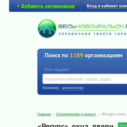
+
Добавить организацию
Вход в кабинет ко
Поиск по
1189
организациям
Что ищем?
Например:
шиномонтаж
Главная
→
Строительство и ремонт
→
«Ресурс», окна,
«Ресурс», окна, двери
Окна