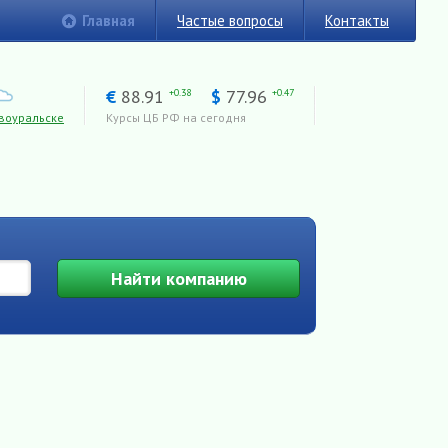
Главная
Частые вопросы
Контакты
€
88.91
$
77.96
+0.38
+0.47
воуральске
Курсы ЦБ РФ на сегодня
Найти
компанию