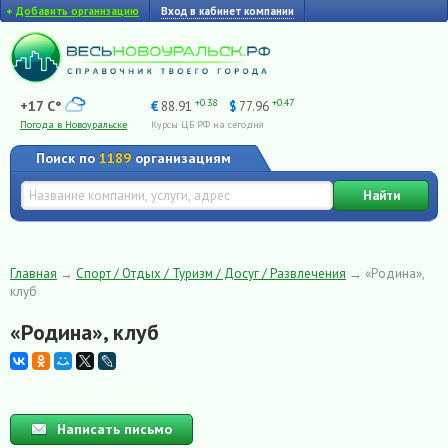
+
Добавить организацию
Вход в кабинет компании
+0.38
+0.47
+17 C°
€
88.91
$
77.96
Погода в Новоуральске
Курсы ЦБ РФ на сегодня
Поиск по
1189
организациям
Найти
Главная
→
Спорт / Отдых / Туризм / Досуг / Развлечения
→
«Родина»,
клуб
«Родина», клуб
Написать письмо