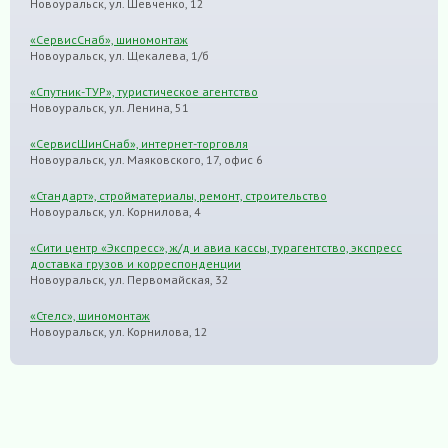
Новоуральск, ул. Шевченко, 12
«СервисСнаб», шиномонтаж
Новоуральск, ул. Щекалева, 1/б
«Спутник-ТУР», туристическое агентство
Новоуральск, ул. Ленина, 51
«СервисШинСнаб», интернет-торговля
Новоуральск, ул. Маяковского, 17, офис 6
«Стандарт», стройматериалы, ремонт, строительство
Новоуральск, ул. Корнилова, 4
«Сити центр «Экспресс», ж/д и авиа кассы, турагентство, экспресс
доставка грузов и корреспонденции
Новоуральск, ул. Первомайская, 32
«Стелс», шиномонтаж
Новоуральск, ул. Корнилова, 12