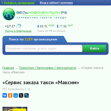
+
Добавить организацию
Вход в кабинет компании
+0.38
+0.47
+17 C°
€
88.91
$
77.96
Погода в Новоуральске
Курсы ЦБ РФ на сегодня
Поиск по
1189
организациям
Найти
Главная
→
Транспорт / Автосервис / Автозапчасти
→
«Сервис заказа
такси «Максим»
«Сервис заказа такси «Максим»
ИП Клевакина Е. А.