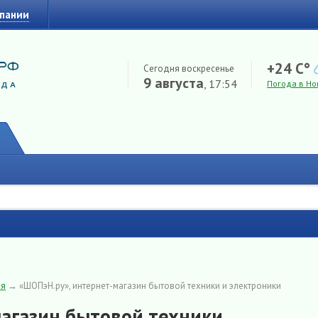
мпании
+24 C°
Сегодня воскресенье
9 августа
, 17:54
Погода в Но
ия
→
«ШОПэН.ру», интернет-магазин бытовой техники и электроники
агазин бытовой техники