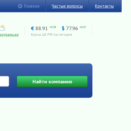
Главная
Частые вопросы
Контакты
€
88.91
$
77.96
+0.38
+0.47
воуральске
Курсы ЦБ РФ на сегодня
Найти
компанию