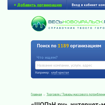
+
Добавить организацию
Вход в кабинет ко
Поиск по
1189
организациям
Что ищем?
Например:
клуб кристал
Главная
→
Торговля / Товары массового потреблен
«ШОПэН.ру», интернет-м