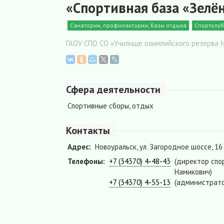
«Спортивная база «Зелё
Санатории, профилактории, базы отдыха
Спортклуб
ГАОУ СПО СО «Училище олимпийского резерва 
Сфера деятельности
Спортивные сборы, отдых
Контакты
Адрес:
Новоуральск, ул. Загородное шоссе, 16
Телефоны:
+7 (34370) 4-48-43
(директор спо
Намикович)
+7 (34370) 4-55-13
(администрато