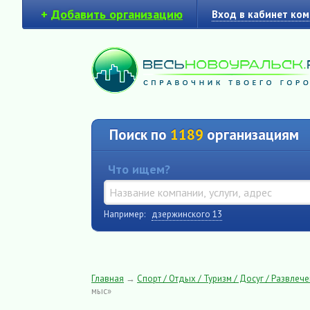
+
Добавить организацию
Вход в кабинет ко
Поиск по
1189
организациям
Что ищем?
Например:
дзержинского 13
Главная
→
Спорт / Отдых / Туризм / Досуг / Развлеч
мыс»