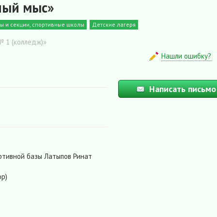
ный мыс»
ы и секции, спортивные школы
Детские лагеря
№ 1 (колледж)»
Нашли ошибку?
Написать письмо
ртивной базы Латыпов Ринат
р)