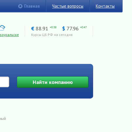
Главная
Частые вопросы
Контакты
€
88.91
$
77.96
+0.38
+0.47
воуральске
Курсы ЦБ РФ на сегодня
Найти
компанию
ный