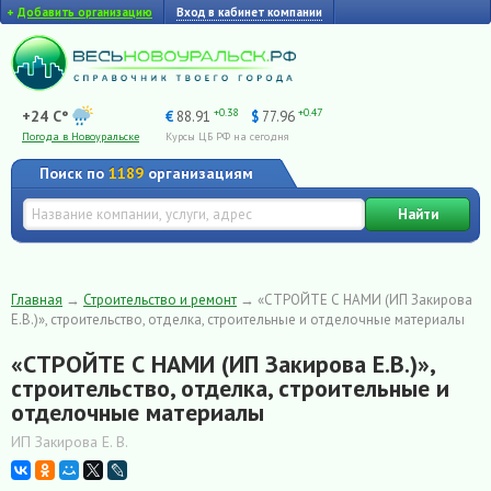
+
Добавить организацию
Вход в кабинет компании
+0.38
+0.47
+24 C°
€
88.91
$
77.96
Погода в Новоуральске
Курсы ЦБ РФ на сегодня
Поиск по
1189
организациям
Найти
Главная
→
Строительство и ремонт
→
«СТРОЙТЕ С НАМИ (ИП Закирова
Е.В.)», строительство, отделка, строительные и отделочные материалы
«СТРОЙТЕ С НАМИ (ИП Закирова Е.В.)»,
строительство, отделка, строительные и
отделочные материалы
ИП Закирова Е. В.