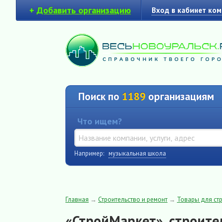
+
Добавить организацию
Вход в кабинет ко
Поиск по
1189
организациям
Что ищем?
Например:
музыкальная школа
Главная
→
Строительство и ремонт
→
Товары для стр
«СтройМаркет», строит