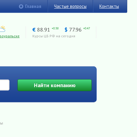
Главная
Частые вопросы
Контакты
€
88.91
$
77.96
+0.38
+0.47
воуральске
Курсы ЦБ РФ на сегодня
Найти
компанию
лы