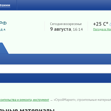
мпании
+25 C°
Сегодня воскресенье
9 августа
, 16:14
Погода в Но
оительства и ремонта, инструмент
→
«СтройМаркет», строительные материа
ельные материалы