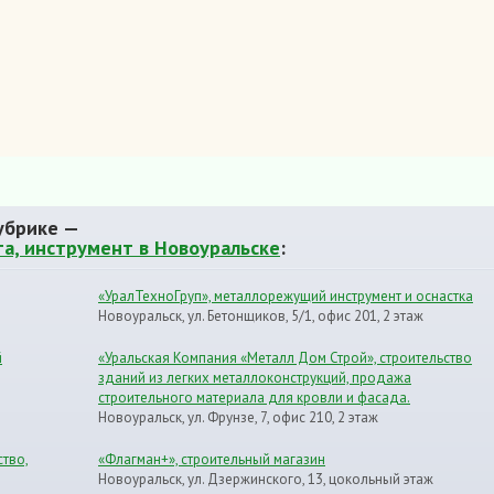
убрике —
а, инструмент в Новоуральске
:
«УралТехноГруп», металлорежущий инструмент и оснастка
Новоуральск, ул. Бетонщиков, 5/1, офис 201, 2 этаж
й
«Уральская Компания «Металл Дом Строй», cтроительство
зданий из легких металлоконструкций, продажа
строительного материала для кровли и фасада.
Новоуральск, ул. Фрунзе, 7, офис 210, 2 этаж
ство,
«Флагман+», строительный магазин
Новоуральск, ул. Дзержинского, 13, цокольный этаж