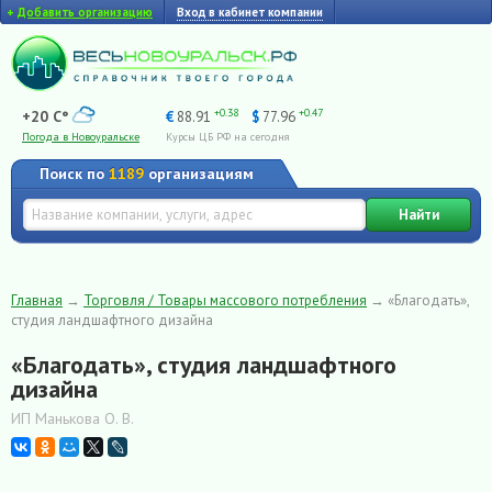
+
Добавить организацию
Вход в кабинет компании
+0.38
+0.47
+20 C°
€
88.91
$
77.96
Погода в Новоуральске
Курсы ЦБ РФ на сегодня
Поиск по
1189
организациям
Найти
Главная
→
Торговля / Товары массового потребления
→
«Благодать»,
студия ландшафтного дизайна
«Благодать», студия ландшафтного
дизайна
ИП Манькова О. В.