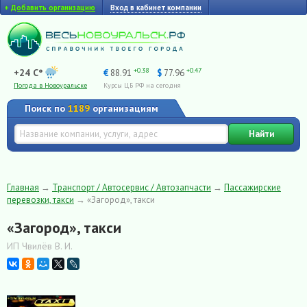
+
Добавить организацию
Вход в кабинет компании
+0.38
+0.47
+24 C°
€
88.91
$
77.96
Погода в Новоуральске
Курсы ЦБ РФ на сегодня
Поиск по
1189
организациям
Найти
Главная
→
Транспорт / Автосервис / Автозапчасти
→
Пассажирские
перевозки, такси
→
«Загород», такси
«Загород», такси
ИП Чвилёв В. И.