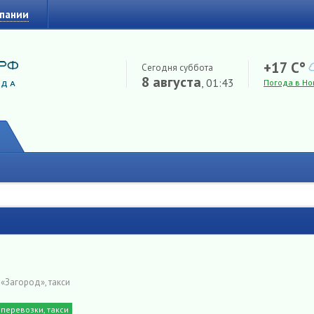
мпании
+17 C°
Сегодня суббота
8 августа
, 01:43
Погода в Но
→
«Загород», такси
перевозки, такси