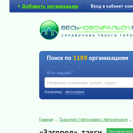
+
Добавить организацию
Вход в кабинет ко
Поиск по
1189
организациям
Что ищем?
Например:
автосервис
Главная
→
Транспорт / Автосервис / Автозапчасти
«Загород», такси
Пассажирские 