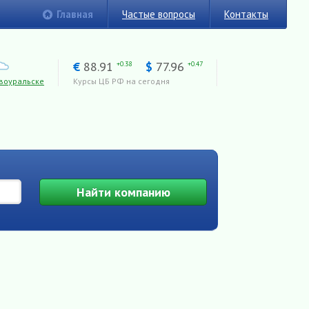
Главная
Частые вопросы
Контакты
€
88.91
$
77.96
+0.38
+0.47
воуральске
Курсы ЦБ РФ на сегодня
Найти
компанию