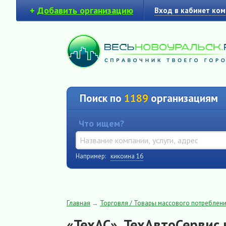
+
Добавить организацию
Вход в кабинет ко
Поиск по
1189
организациям
Что ищем?
Например:
кикоина 16
Главная
→
Торговля / Товары массового потреблен
«ТехАС», ТехАвтоСервис 