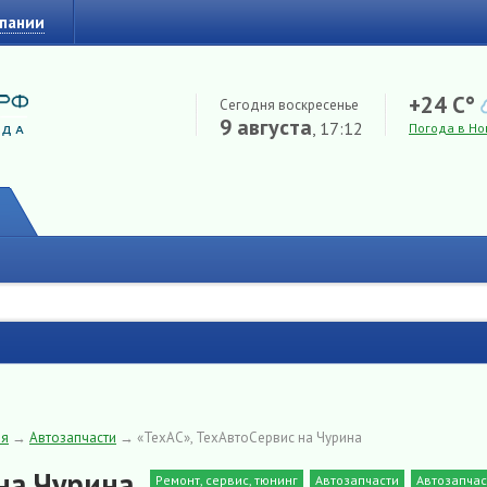
мпании
+24 C°
Сегодня воскресенье
9 августа
, 17:12
Погода в Но
ия
→
Автозапчасти
→
«ТехАС», ТехАвтоСервис на Чурина
на Чурина
Ремонт, сервис, тюнинг
Автозапчасти
Автозапчас