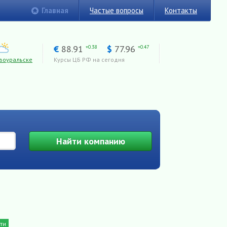
Главная
Частые вопросы
Контакты
€
88.91
$
77.96
+0.38
+0.47
воуральске
Курсы ЦБ РФ на сегодня
Найти
компанию
ти