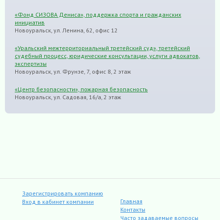
«Фонд СИЗОВА Дениса», поддержка спорта и гражданских
инициатив
Новоуральск, ул. Ленина, 62, офис 12
«Уральский межтерриториальный третейский суд», третейский
судебный процесс, юридические консультации, услуги адвокатов,
экспертизы
Новоуральск, ул. Фрунзе, 7, офис 8, 2 этаж
«Центр безопасности», пожарная безопасность
Новоуральск, ул. Садовая, 16/а, 2 этаж
Зарегистрировать компанию
Главная
Вход в кабинет компании
Контакты
Часто задаваемые вопросы