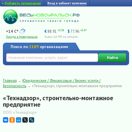
+
Добавить организацию
Вход в кабинет компании
+0.38
+0.47
+14 C°
€
88.91
$
77.96
Погода в Новоуральске
Курсы ЦБ РФ на сегодня
Поиск по
1189
организациям
Найти
Главная
→
Юридические / Финансовые / Бизнес услуги /
Безопасность
→
«Технадзор», строительно-монтажное предприятие
«Технадзор», строительно-монтажное
предприятие
ООО «Технадзор»