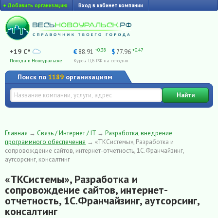
+
Добавить организацию
Вход в кабинет компании
+0.38
+0.47
+19 C°
€
88.91
$
77.96
Погода в Новоуральске
Курсы ЦБ РФ на сегодня
Поиск по
1189
организациям
Найти
Главная
→
Связь / Интернет / IT
→
Разработка, внедрение
программного обеспечения
→
«TКСистемы», Разработка и
сопровождение сайтов, интернет-отчетность, 1С.Франчайзинг,
аутсорсинг, консалтинг
«TКСистемы», Разработка и
сопровождение сайтов, интернет-
отчетность, 1С.Франчайзинг, аутсорсинг,
консалтинг