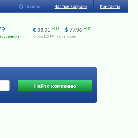
Главная
Частые вопросы
Контакты
€
88.91
$
77.96
+0.38
+0.47
воуральске
Курсы ЦБ РФ на сегодня
Найти
компанию