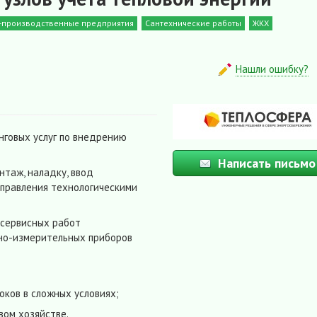
о-производственные предприятия
Сантехнические работы
ЖКХ
Нашли ошибку?
нговых услуг по внедрению
Написать письмо
нтаж, наладку, ввод
управления технологическими
 сервисных работ
ьно-измерительных приборов
оков в сложных условиях;
вом хозяйстве.