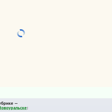
убрике —
Новоуральске
: