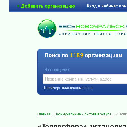
+
Добавить организацию
Вход в кабинет ко
Поиск по
1189
организациям
Что ищем?
Например:
пластиковые окна
Главная
→
Коммунальные и бытовые услуги
→
«Тепло
«Теплосфера», установка