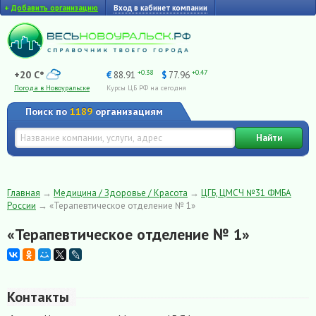
+
Добавить организацию
Вход в кабинет компании
+0.38
+0.47
+20 C°
€
88.91
$
77.96
Погода в Новоуральске
Курсы ЦБ РФ на сегодня
Поиск по
1189
организациям
Найти
Главная
→
Медицина / Здоровье / Красота
→
ЦГБ, ЦМСЧ №31 ФМБА
России
→
«Терапевтическое отделение № 1»
«Терапевтическое отделение № 1»
Контакты