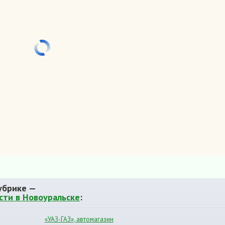
убрике —
сти в Новоуральске
:
«УАЗ-ГАЗ», автомагазин