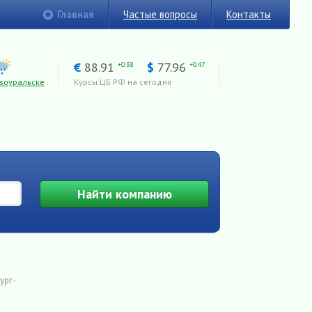
Главная
Частые вопросы
Контакты
€
88.91
$
77.96
+0.38
+0.47
воуральске
Курсы ЦБ РФ на сегодня
Найти
компанию
ург-