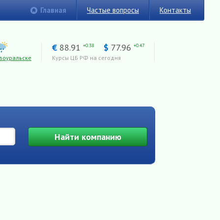
Главная
Частые вопросы
Контакты
€
88.91
$
77.96
+0.38
+0.47
воуральске
Курсы ЦБ РФ на сегодня
Найти
компанию