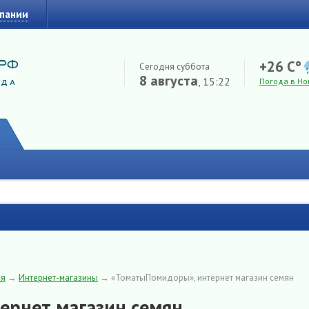
мпании
+26 C°
Сегодня суббота
8 августа
, 15:22
Погода в Но
ия
→
Интернет-магазины
→
«ТоматыПомидоры», интернет магазин семян
ернет магазин семян