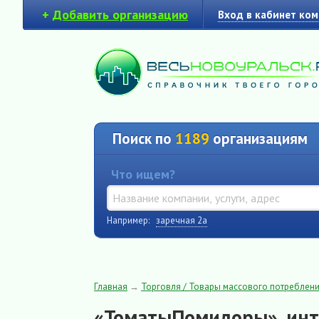
+
Добавить организацию
Вход в кабинет ко
Поиск по
1189
организациям
Что ищем?
Например:
заречная 2а
Главная
→
Торговля / Товары массового потреблен
«ТоматыПомидоры», инт