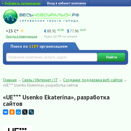
+
Добавить организацию
Вход в кабинет компании
+0.38
+0.47
+23 C°
€
88.91
$
77.96
Погода в Новоуральске
Курсы ЦБ РФ на сегодня
Поиск по
1189
организациям
Найти
Главная
→
Связь / Интернет / IT
→
Создание, поддержка веб-сайтов
→
«UE*** Usenko Ekaterina», разработка сайтов
«UE*** Usenko Ekaterina», разработка
сайтов