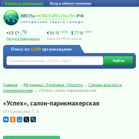
+
Добавить организацию
Вход в кабинет компании
+0.38
+0.47
+13 C°
€
88.91
$
77.96
Погода в Новоуральске
Курсы ЦБ РФ на сегодня
Поиск по
1189
организациям
Найти
Главная
→
Медицина / Здоровье / Красота
→
Салоны красоты и
парикмахерские
→
«Успех», салон-парикмахерская
«Успех», салон-парикмахерская
ИП Кукарцева Т. Х.