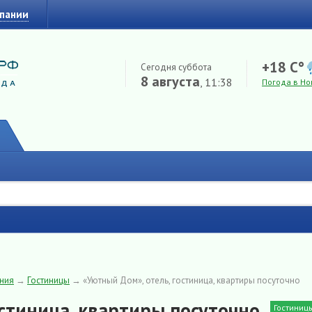
мпании
+18 C°
Сегодня суббота
8 августа
, 11:38
Погода в Но
ения
→
Гостиницы
→
«Уютный Дом», отель, гостиница, квартиры посуточно
остиница, квартиры посуточно
Гостиниц