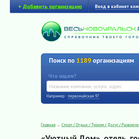
+
Добавить организацию
Вход в кабинет ко
Поиск по
1189
организациям
Что ищем?
Например:
первомайская 97
Главная
→
Спорт / Отдых / Туризм / Досуг / Развлеч
«Уютный Дом», отель, г