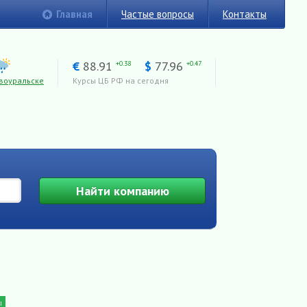
Главная
Частые вопросы
Контакты
€
88.91
$
77.96
+0.38
+0.47
воуральске
Курсы ЦБ РФ на сегодня
Найти
компанию
ы