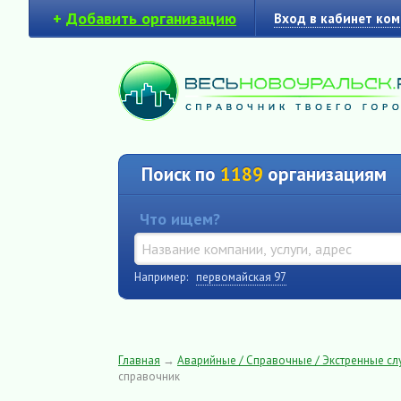
+
Добавить организацию
Вход в кабинет ко
Поиск по
1189
организациям
Что ищем?
Например:
первомайская 97
Главная
→
Аварийные / Справочные / Экстренные с
справочник