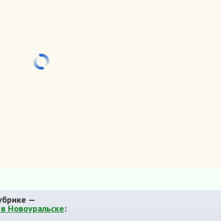
убрике —
в Новоуральске
: