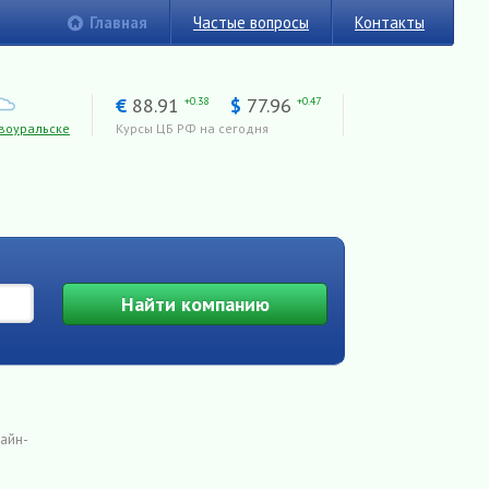
Главная
Частые вопросы
Контакты
€
88.91
$
77.96
+0.38
+0.47
воуральске
Курсы ЦБ РФ на сегодня
Найти
компанию
лайн-