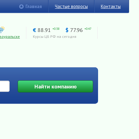
Главная
Частые вопросы
Контакты
€
88.91
$
77.96
+0.38
+0.47
воуральске
Курсы ЦБ РФ на сегодня
Найти
компанию