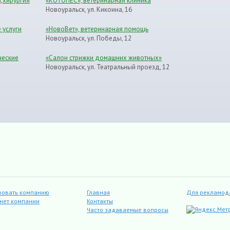
я,хирургия
«КОТОПЁС», ветеринарная клиника
Новоуральск, ул. Кикоина, 16
 услуги
«НовоВет», ветеринарная помощь
Новоуральск, ул. Победы, 12
ческие
«Салон стрижки домашних животных»
Новоуральск, ул. Театральный проезд, 12
ровать компанию
Главная
Для рекламод
инет компании
Контакты
Часто задаваемые вопросы