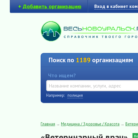
+
Добавить организацию
Вход в кабинет ко
Поиск по
1189
организациям
Что ищем?
Например:
полиция
Главная
→
Медицина / Здоровье / Красота
→
Ветери
«Ветеринарный врач»
В