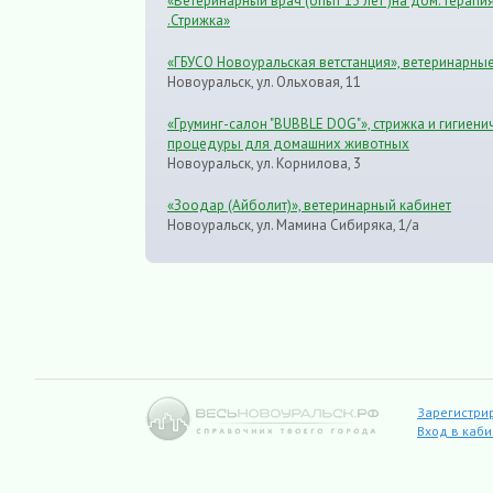
«Ветеринарный врач (опыт 13 лет )на дом.Терапи
.Стрижка»
«ГБУСО Новоуральская ветстанция», ветеринарные
Новоуральск, ул. Ольховая, 11
«Груминг-салон "BUBBLE DOG"», стрижка и гигиени
процедуры для домашних животных
Новоуральск, ул. Корнилова, 3
«Зоодар (Айболит)», ветеринарный кабинет
Новоуральск, ул. Мамина Сибиряка, 1/а
Зарегистри
Вход в каб