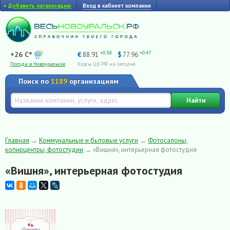
+
Добавить организацию
Вход в кабинет компании
+0.38
+0.47
+26 C°
€
88.91
$
77.96
Погода в Новоуральске
Курсы ЦБ РФ на сегодня
Поиск по
1189
организациям
Найти
Главная
→
Коммунальные и бытовые услуги
→
Фотосалоны,
копирцентры, фотостудии
→
«Вишня», интерьерная фотостудия
«Вишня», интерьерная фотостудия