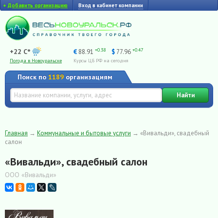
+
Добавить организацию
Вход в кабинет компании
+0.38
+0.47
+22 C°
€
88.91
$
77.96
Погода в Новоуральске
Курсы ЦБ РФ на сегодня
Поиск по
1189
организациям
Найти
Главная
→
Коммунальные и бытовые услуги
→
«Вивальди», свадебный
салон
«Вивальди», свадебный салон
ООО «Вивальди»