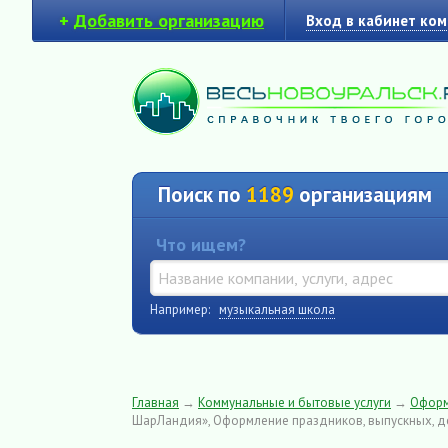
+
Добавить организацию
Вход в кабинет ко
Поиск по
1189
организациям
Что ищем?
Например:
музыкальная школа
Главная
→
Коммунальные и бытовые услуги
→
Оформ
ШарЛандия», Оформление праздников, выпускных, 