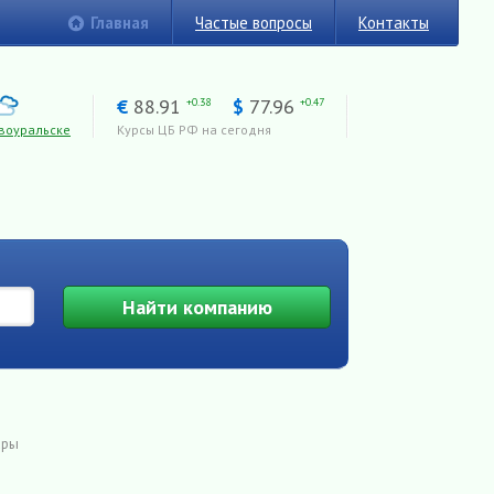
Главная
Частые вопросы
Контакты
€
88.91
$
77.96
+0.38
+0.47
воуральске
Курсы ЦБ РФ на сегодня
Найти
компанию
ары