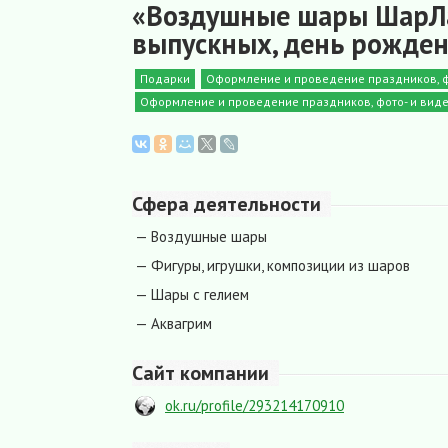
«Воздушные шары ШарЛа
выпускных, день рожде
Подарки
Оформление и проведение праздников, фо
Оформление и проведение праздников, фото- и виде
Сфера деятельности
— Воздушные шары
— Фигуры, игрушки, композиции из шаров
— Шары с гелием
— Аквагрим
Сайт компании
ok.ru/profile/293214170910