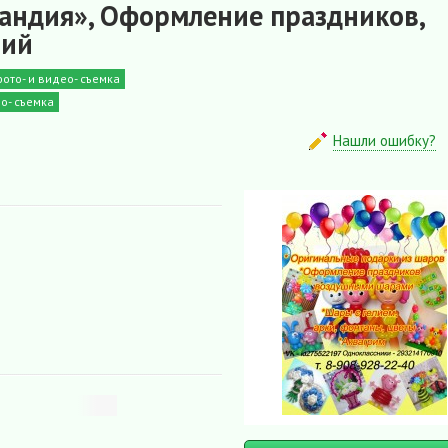
ндия», Оформление праздников,
ний
то- и видео- съемка
о- съемка
Нашли ошибку?