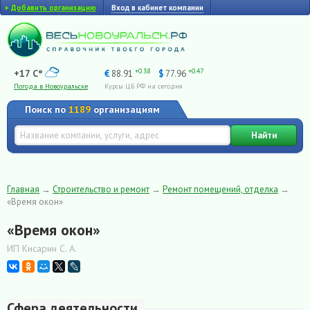
+
Добавить организацию
Вход в кабинет компании
+0.38
+0.47
+17 C°
€
88.91
$
77.96
Погода в Новоуральске
Курсы ЦБ РФ на сегодня
Поиск по
1189
организациям
Найти
Главная
→
Строительство и ремонт
→
Ремонт помещений, отделка
→
«Время окон»
«Время окон»
ИП Кисарин С. А.
Сфера деятельности