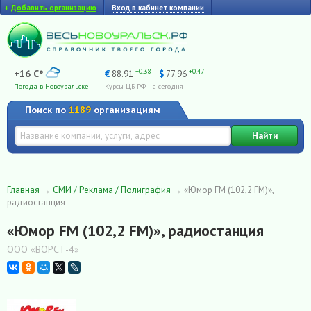
+
Добавить организацию
Вход в кабинет компании
+0.38
+0.47
+16 C°
€
88.91
$
77.96
Погода в Новоуральске
Курсы ЦБ РФ на сегодня
Поиск по
1189
организациям
Найти
Главная
→
СМИ / Реклама / Полиграфия
→
«Юмор FM (102,2 FM)»,
радиостанция
«Юмор FM (102,2 FM)», радиостанция
ООО «ВОРСТ-4»