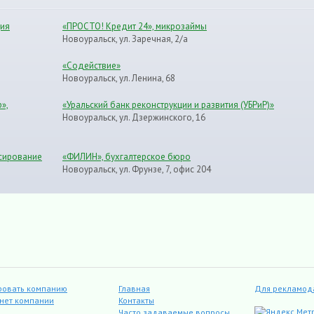
ция
«ПРОСТО! Кредит 24», микрозаймы
Новоуральск, ул. Заречная, 2/а
«Содействие»
Новоуральск, ул. Ленина, 68
»,
«Уральский банк реконструкции и развития (УБРиР)»
Новоуральск, ул. Дзержинского, 16
сирование
«ФИЛИН», бухгалтерское бюро
Новоуральск, ул. Фрунзе, 7, офис 204
ровать компанию
Главная
Для рекламод
инет компании
Контакты
Часто задаваемые вопросы