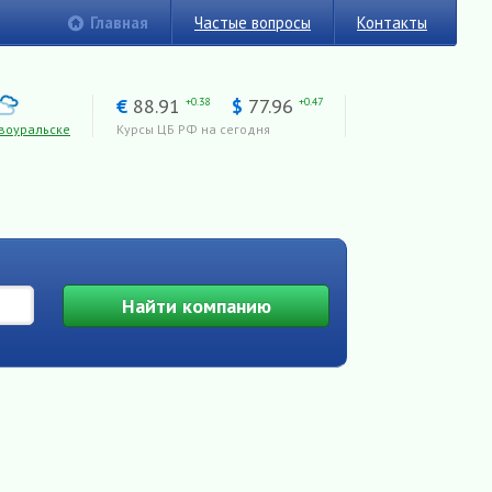
Главная
Частые вопросы
Контакты
€
88.91
$
77.96
+0.38
+0.47
воуральске
Курсы ЦБ РФ на сегодня
Найти
компанию