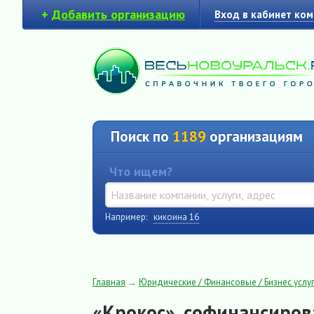
+
Добавить организацию
Вход в кабинет ко
Поиск по
1189
организациям
Что ищем?
Например:
кикоина 16
Главная
→
Юридические / Финансовые / Бизнес услуг
«Крокос», софинансиров