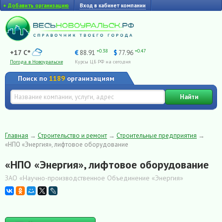
+
Добавить организацию
Вход в кабинет компании
+0.38
+0.47
+17 C°
€
88.91
$
77.96
Погода в Новоуральске
Курсы ЦБ РФ на сегодня
Поиск по
1189
организациям
Найти
Главная
→
Строительство и ремонт
→
Строительные предприятия
→
«НПО «Энергия», лифтовое оборудование
«НПО «Энергия», лифтовое оборудование
ЗАО «Научно-производственное Объединение «Энергия»