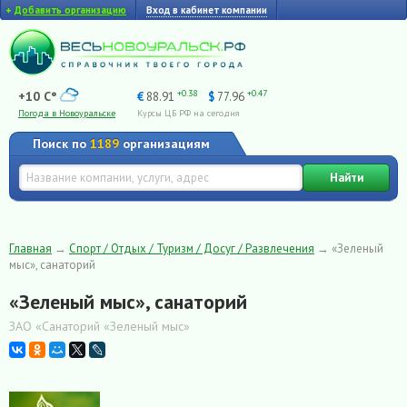
+
Добавить организацию
Вход в кабинет компании
+0.38
+0.47
+10 C°
€
88.91
$
77.96
Погода в Новоуральске
Курсы ЦБ РФ на сегодня
Поиск по
1189
организациям
Найти
Главная
→
Спорт / Отдых / Туризм / Досуг / Развлечения
→
«Зеленый
мыс», санаторий
«Зеленый мыс», санаторий
ЗАО «Санаторий «Зеленый мыс»