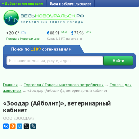
+
Добавить организацию
Вход в кабинет компании
+0.38
+0.47
+20 C°
€
88.91
$
77.96
Погода в Новоуральске
Курсы ЦБ РФ на сегодня
Поиск по
1189
организациям
Найти
Главная
→
Торговля / Товары массового потребления
→
Товары для
животных
→
«Зоодар (Айболит)», ветеринарный кабинет
«Зоодар (Айболит)», ветеринарный
кабинет
ООО «ЗООДАР»