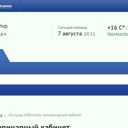
мпании
+16 C°
Сегодня пятница
7 августа
, 10:11
Погода в Но
ия
→
«Зоодар (Айболит)», ветеринарный кабинет
теринарный кабинет