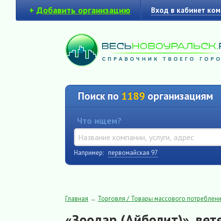
+
Добавить организацию
Вход в кабинет ко
Поиск по
1189
организациям
Что ищем?
Например:
первомайская 97
Главная
→
Торговля / Товары массового потреблен
«Зоодар (Айболит)», ве