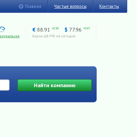
Главная
Частые вопросы
Контакты
€
88.91
$
77.96
+0.38
+0.47
воуральске
Курсы ЦБ РФ на сегодня
Найти
компанию