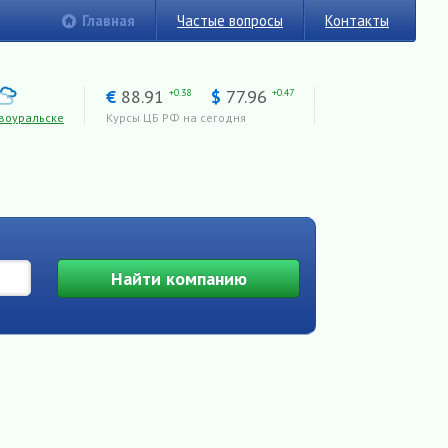
Главная
Частые вопросы
Контакты
€
88.91
$
77.96
+0.38
+0.47
воуральске
Курсы ЦБ РФ на сегодня
Найти
компанию