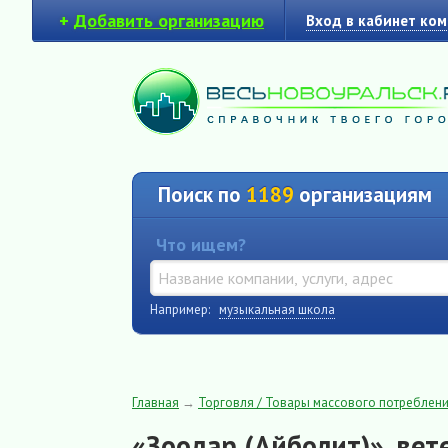
+
Добавить организацию
Вход в кабинет ко
Поиск по
1189
организациям
Что ищем?
Например:
музыкальная школа
Главная
→
Торговля / Товары массового потреблен
«Зоодар (Айболит)», ве