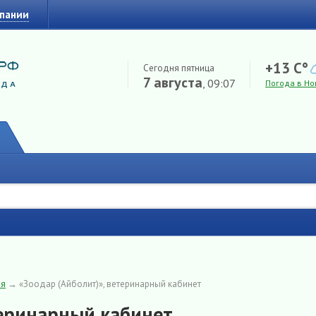
мпании
+13 C°
Сегодня пятница
7 августа
, 09:07
Погода в Но
ия
→
«Зоодар (Айболит)», ветеринарный кабинет
теринарный кабинет