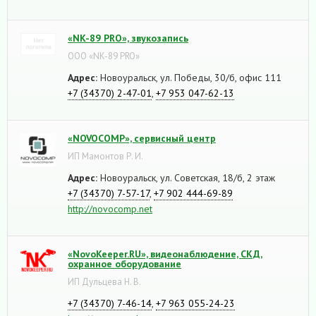
«NK-89 PRO», звукозапись
ООО «NK-89 PRO»
Адрес:
Новоуральск, ул. Победы, 30/б, офис 111
+7 (34370) 2-47-01
,
+7 953 047-62-13
«NOVOCOMP», сервисный центр
ИП Мамонтов Р. И.
Адрес:
Новоуральск, ул. Советская, 18/б, 2 этаж
+7 (34370) 7-57-17
,
+7 902 444-69-89
http://novocomp.net
«NovoKeeper.RU», видеонаблюдение, СКД,
охранное оборудование
ИП Дульцева Н. В.
+7 (34370) 7-46-14
,
+7 963 055-24-23