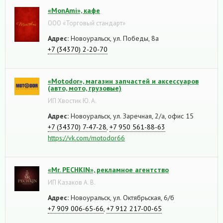
«MonAmi», кафе
ООО «Торговый стандарт»
Адрес:
Новоуральск, ул. Победы, 8а
+7 (34370) 2-20-70
«Motodor», магазин запчастей и аксессуаров
(авто, мото, грузовые)
ИП Хвостик Ю. А.
Адрес:
Новоуральск, ул. Заречная, 2/а, офис 15
+7 (34370) 7-47-28
,
+7 950 561-88-63
https://vk.com/motodor66
«Mr. PECHKIN», рекламное агентство
ИП Казаков А. В.
Адрес:
Новоуральск, ул. Октябрьская, 6/б
+7 909 006-65-66
,
+7 912 217-00-65