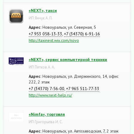
«NEXT», такси
ИП Янчук А. П.
Адрес:
Новоуральск, ул. Северная, 5
+7 953 058-13-33
,
+7 (34370) 6-91-16
http://taxinext.wix.com/novo
«NEXT», сервис компьютерной техники
ИП Пятков А. А.
Адрес:
Новоуральск, ул. Дзержинского, 14, офис
222, 2 этаж
+7 (34370) 7-56-00
,
+7 965 511-77-33
http://www.next-help.ru/
«Nimfa», торговля
ИП Григорьева И. С.
Адрес:
Новоуральск, ул. Автозаводская, 7, 2 этаж