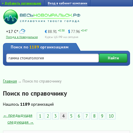
+
Добавить организацию
Вход в кабинет компании
+0.38
+0.47
+17 C°
€
88.91
$
77.96
Погода в Новоуральске
Курсы ЦБ РФ на сегодня
Поиск по
1189
организациям
Найти
Главная
→
Поиск по справочнику
Поиск по справочнику
Нашлось
1189
организаций
← предыдущая
1
2
3
4
5
6
7
8
9
10
следующая →