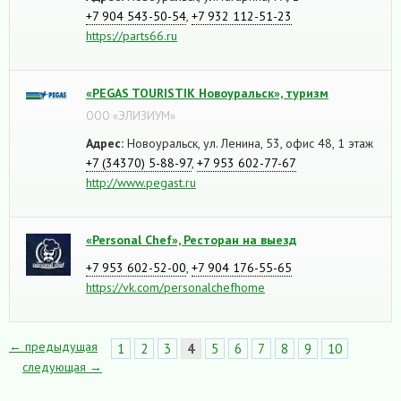
+7 904 543-50-54
,
+7 932 112-51-23
https://parts66.ru
«PEGAS TOURISTIK Новоуральск», туризм
ООО «ЭЛИЗИУМ»
Адрес:
Новоуральск, ул. Ленина, 53, офис 48, 1 этаж
+7 (34370) 5-88-97
,
+7 953 602-77-67
http://www.pegast.ru
«Personal Chef», Ресторан на выезд
+7 953 602-52-00
,
+7 904 176-55-65
https://vk.com/personalchefhome
← предыдущая
1
2
3
4
5
6
7
8
9
10
следующая →