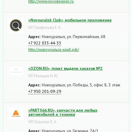
http://www.novokeeper.ru
«Novouralsk Club», мобильное приложение
ИП Панфилова Е. К.
Адрес:
Новоуральск, ул. Первомайская, 68
+7 922 033-44-33
http://новоуральск-клаб.рф/
«OZON.RU», пункт выдачи заказов №2
ИП Мальцев И. Ю.
Адрес:
Новоуральск, ул. Победы, 5, офис 8, 3 этаж
+7 950 201-09-29
«PARTS66.RU», запчасти для любых
автомобилей и техники
ИП Олькова О. А.
Адрес:
Новоуральск, ул. Гагарина, 7А/1