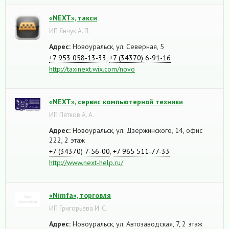
«NEXT», такси
ИП Янчук А. П.
Адрес:
Новоуральск, ул. Северная, 5
+7 953 058-13-33
,
+7 (34370) 6-91-16
http://taxinext.wix.com/novo
«NEXT», сервис компьютерной техники
ИП Пятков А. А.
Адрес:
Новоуральск, ул. Дзержинского, 14, офис
222, 2 этаж
+7 (34370) 7-56-00
,
+7 965 511-77-33
http://www.next-help.ru/
«Nimfa», торговля
ИП Григорьева И. С.
Адрес:
Новоуральск, ул. Автозаводская, 7, 2 этаж