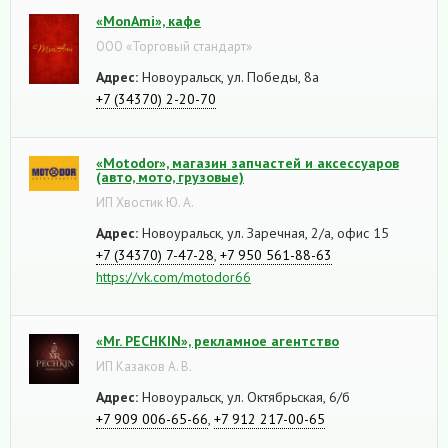
«MonAmi», кафе
ООО «Торговый стандарт»
Адрес:
Новоуральск, ул. Победы, 8а
+7 (34370) 2-20-70
«Motodor», магазин запчастей и аксессуаров
(авто, мото, грузовые)
ИП Хвостик Ю. А.
Адрес:
Новоуральск, ул. Заречная, 2/а, офис 15
+7 (34370) 7-47-28
,
+7 950 561-88-63
https://vk.com/motodor66
«Mr. PECHKIN», рекламное агентство
ИП Казаков А. В.
Адрес:
Новоуральск, ул. Октябрьская, 6/б
+7 909 006-65-66
,
+7 912 217-00-65