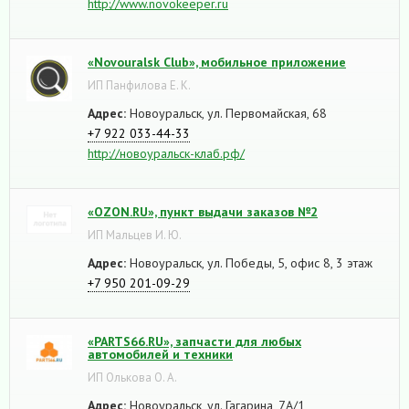
http://www.novokeeper.ru
«Novouralsk Club», мобильное приложение
ИП Панфилова Е. К.
Адрес:
Новоуральск, ул. Первомайская, 68
+7 922 033-44-33
http://новоуральск-клаб.рф/
«OZON.RU», пункт выдачи заказов №2
ИП Мальцев И. Ю.
Адрес:
Новоуральск, ул. Победы, 5, офис 8, 3 этаж
+7 950 201-09-29
«PARTS66.RU», запчасти для любых
автомобилей и техники
ИП Олькова О. А.
Адрес:
Новоуральск, ул. Гагарина, 7А/1