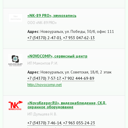
«NK-89 PRO», звукозапись
ООО «NK-89 PRO»
Адрес:
Новоуральск, ул. Победы, 30/б, офис 111
+7 (34370) 2-47-01
,
+7 953 047-62-13
«NOVOCOMP», сервисный центр
ИП Мамонтов Р. И.
Адрес:
Новоуральск, ул. Советская, 18/б, 2 этаж
+7 (34370) 7-57-17
,
+7 902 444-69-89
http://novocomp.net
«NovoKeeper.RU», видеонаблюдение, СКД,
охранное оборудование
ИП Дульцева Н. В.
+7 (34370) 7-46-14
,
+7 963 055-24-23