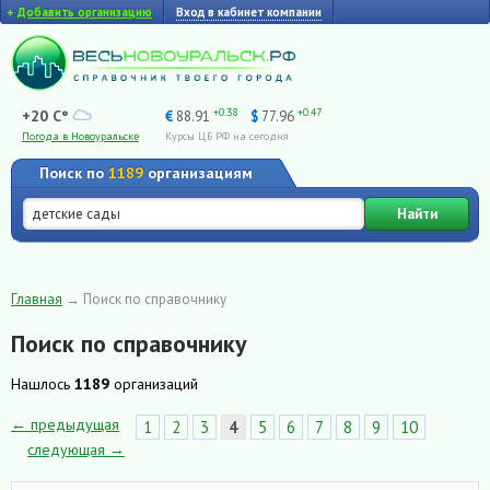
+
Добавить организацию
Вход в кабинет компании
+0.38
+0.47
+20 C°
€
88.91
$
77.96
Погода в Новоуральске
Курсы ЦБ РФ на сегодня
Поиск по
1189
организациям
Найти
Главная
→
Поиск по справочнику
Поиск по справочнику
Нашлось
1189
организаций
← предыдущая
1
2
3
4
5
6
7
8
9
10
следующая →