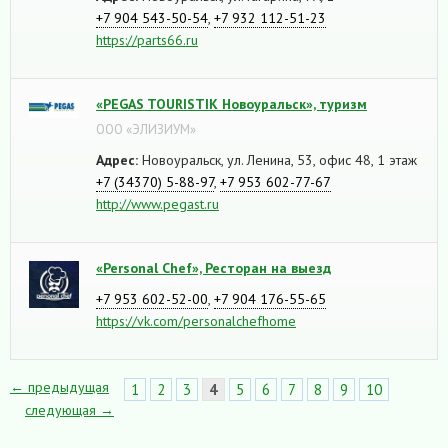
+7 904 543-50-54
,
+7 932 112-51-23
https://parts66.ru
«PEGAS TOURISTIK Новоуральск», туризм
ООО «ЭЛИЗИУМ»
Адрес:
Новоуральск, ул. Ленина, 53, офис 48, 1 этаж
+7 (34370) 5-88-97
,
+7 953 602-77-67
http://www.pegast.ru
«Personal Chef», Ресторан на выезд
+7 953 602-52-00
,
+7 904 176-55-65
https://vk.com/personalchefhome
← предыдущая
1
2
3
4
5
6
7
8
9
10
следующая →