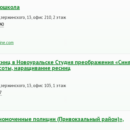
тошкола
Дзержинского, 13, офис 210, 2 этаж
40
line.com
ниц в Новоуральске Студия преображения «Син
асоты, наращивание ресниц
Дзержинского, 13, офис 103, 1 этаж
7
номоченные полиции (Привокзальный район)»,