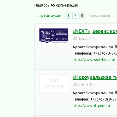
Нашлось
45
организаций
← предыдущая
следующая →
1
2
3
«NEXT», сервис к
ИП Пятков А. А.
Адрес:
Новоуральск, ул. 
Телефоны:
+7 (34370) 7-
http://www.next-help.ru/
«Новоуральская т
OOO «НТТП»
Адрес:
Новоуральск, ул. Д
Телефон:
+7 (34370) 9-67
http://www.nttprint.ru