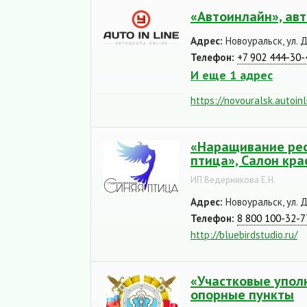
«Автоинлайн», ав
Адрес:
Новоуральск, ул. 
Телефон:
+7 902 444-30-
И еще 1 адрес
https://novouralsk.autoin
«Наращивание рес
птица», Салон кр
ИП Ведерникова Е.Н.
Адрес:
Новоуральск, ул. 
Телефон:
8 800 100-32-7
http://bluebirdstudio.ru/
«Участковые упол
опорные пункты