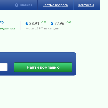
Главная
Частые вопросы
Контакты
€
88.91
$
77.96
+0.38
+0.47
воуральске
Курсы ЦБ РФ на сегодня
Найти
компанию