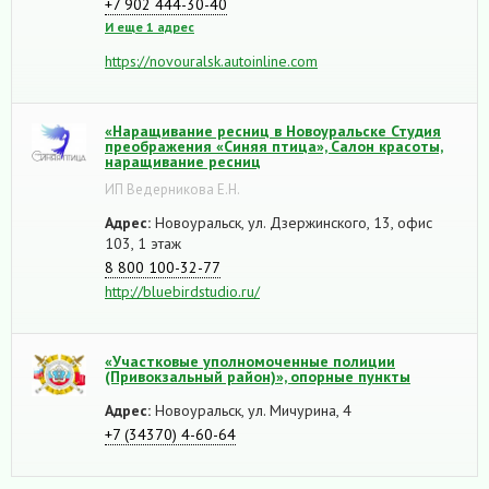
+7 902 444-30-40
И еще 1 адрес
https://novouralsk.autoinline.com
«Наращивание ресниц в Новоуральске Студия
преображения «Синяя птица», Салон красоты,
наращивание ресниц
ИП Ведерникова Е.Н.
Адрес:
Новоуральск, ул. Дзержинского, 13, офис
103, 1 этаж
8 800 100-32-77
http://bluebirdstudio.ru/
«Участковые уполномоченные полиции
(Привокзальный район)», опорные пункты
Адрес:
Новоуральск, ул. Мичурина, 4
+7 (34370) 4-60-64