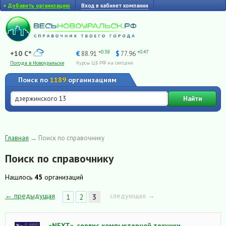
+
Добавить организацию
Вход в кабинет компании
+0.38
+0.47
+10 C°
€
88.91
$
77.96
Погода в Новоуральске
Курсы ЦБ РФ на сегодня
Поиск по
1189
организациям
Найти
Главная
→
Поиск по справочнику
Поиск по справочнику
Нашлось
45
организаций
← предыдущая
следующая →
1
2
3
«NEXT», сервис компьютерной техники