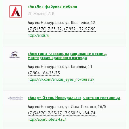
«АнтЛи», фабрика мебели
ИП Жданов А. В.
Адрес:
Новоуральск, ул. Шевченко, 12
+7 (34370) 7-53-22
,
+7 952 132-97-90
http://antli.ru
«Анютины глазки», наращивание ресниц,
мастерская красивого взгляда
Адрес:
Новоуральск, ул. Гагарина, 11
+7 904 164-23-35
https://vk.com/anutas_eyes_novouralsk
«Апарт Отель Новоуральск», частная гостиница
Адрес:
Новоуральск, ул. Льва Толстого, 16/б
+7 (34370) 7-55-27
,
+7 950 561-84-74
http://aparthotel24.ru/