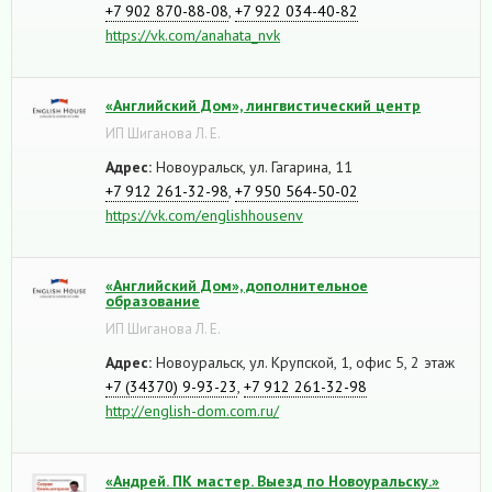
+7 902 870-88-08
,
+7 922 034-40-82
https://vk.com/anahata_nvk
«Английский Дом», лингвистический центр
ИП Шиганова Л. Е.
Адрес:
Новоуральск, ул. Гагарина, 11
+7 912 261-32-98
,
+7 950 564-50-02
https://vk.com/englishhousenv
«Английский Дом», дополнительное
образование
ИП Шиганова Л. Е.
Адрес:
Новоуральск, ул. Крупской, 1, офис 5, 2 этаж
+7 (34370) 9-93-23
,
+7 912 261-32-98
http://english-dom.com.ru/
«Андрей. ПК мастер. Выезд по Новоуральску.»