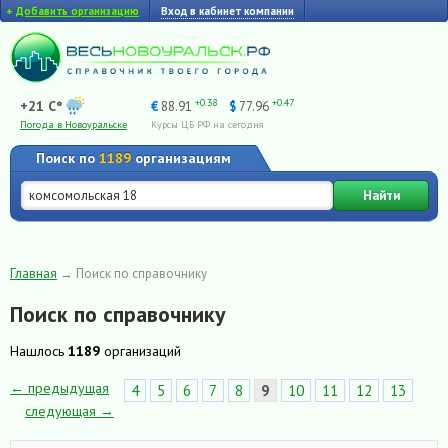
+
Добавить организацию
Вход в кабинет компании
+0.38
+0.47
+21 C°
€
88.91
$
77.96
Погода в Новоуральске
Курсы ЦБ РФ на сегодня
Поиск по
1189
организациям
Найти
Главная
→
Поиск по справочнику
Поиск по справочнику
Нашлось
1189
организаций
← предыдущая
4
5
6
7
8
9
10
11
12
13
следующая →