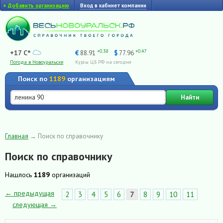
+
Добавить организацию
Вход в кабинет компании
+0.38
+0.47
+17 C°
€
88.91
$
77.96
Погода в Новоуральске
Курсы ЦБ РФ на сегодня
Поиск по
1189
организациям
Найти
Главная
→
Поиск по справочнику
Поиск по справочнику
Нашлось
1189
организаций
← предыдущая
2
3
4
5
6
7
8
9
10
11
следующая →