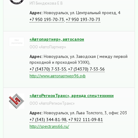
ИП Биндюкова Е В
Адрес:
Новоуральск, ул. Центральный проезд, 4
+7 950 193-70-73
,
+7 950 193-70-73
«Автопартнер», автосалон
ООО «АвтоПартнер»
Адрес:
Новоуральск, ул. Заводская ( между первой
проходной и проходной УЭХК),
+7 (34370) 7-53-55
,
+7 (34370) 7-53-56
http://www.автопартнер96.рф
«АвтоРегионТранс», аренда спецтехники
ООО «АвтоРегионТранс»
Адрес:
Новоуральск, ул. Льва Толстого, 3, офис 203
+7 (343) 344-81-98
,
+7 922 111-09-81
http://spectrans66.ru/