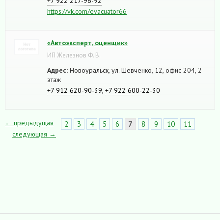
+7 922 217-96-92
https://vk.com/evacuator66
«Автоэксперт, оценщик»
ИП Железнов Ф. В.
Адрес:
Новоуральск, ул. Шевченко, 12, офис 204, 2
этаж
+7 912 620-90-39
,
+7 922 600-22-30
← предыдущая
2
3
4
5
6
7
8
9
10
11
следующая →