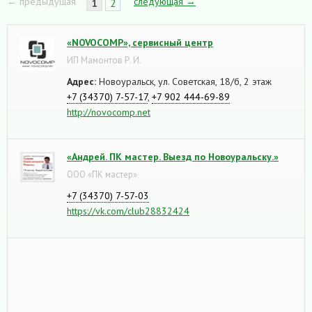
← предыдущая
следующая →
1
2
«NOVOCOMP», сервисный центр
ИП Мамонтов Р. И.
Адрес:
Новоуральск, ул. Советская, 18/б, 2 этаж
+7 (34370) 7-57-17
,
+7 902 444-69-89
http://novocomp.net
«Андрей. ПК мастер. Выезд по Новоуральску.»
ООО «ПК мастер»
+7 (34370) 7-57-03
https://vk.com/club28832424