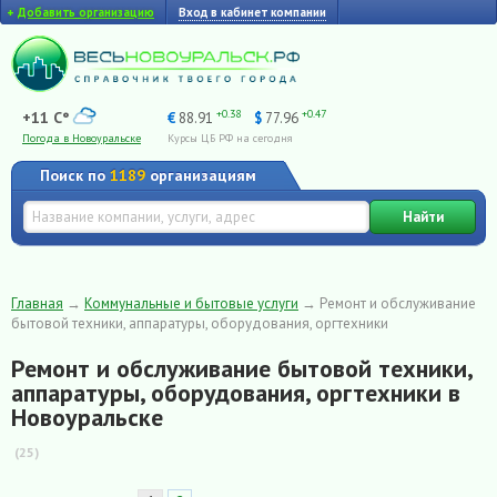
+
Добавить организацию
Вход в кабинет компании
+0.38
+0.47
+11 C°
€
88.91
$
77.96
Погода в Новоуральске
Курсы ЦБ РФ на сегодня
Поиск по
1189
организациям
Найти
Главная
→
Коммунальные и бытовые услуги
→
Ремонт и обслуживание
бытовой техники, аппаратуры, оборудования, оргтехники
Ремонт и обслуживание бытовой техники,
аппаратуры, оборудования, оргтехники в
Новоуральске
(25)