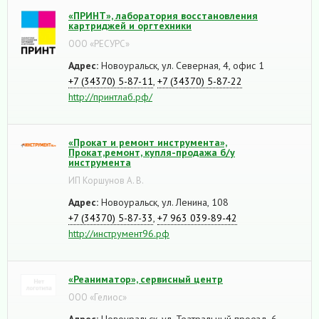
«ПРИНТ», лаборатория восстановления
картриджей и оргтехники
ООО «РЕСУРС»
Адрес:
Новоуральск, ул. Северная, 4, офис 1
+7 (34370) 5-87-11
,
+7 (34370) 5-87-22
http://принтлаб.рф/
«Прокат и ремонт инструмента»,
Прокат,ремонт, купля-продажа б/у
инструмента
ИП Коршунов А. В.
Адрес:
Новоуральск, ул. Ленина, 108
+7 (34370) 5-87-33
,
+7 963 039-89-42
http://инструмент96.рф
«Реаниматор», сервисный центр
ООО «Гелиос»
Адрес:
Новоуральск, ул. Театральный проезд, 6