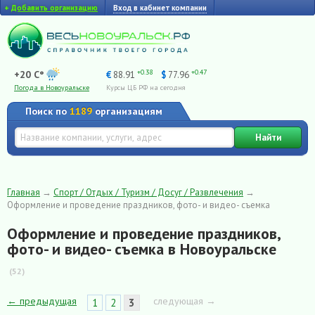
+
Добавить организацию
Вход в кабинет компании
+0.38
+0.47
+20 C°
€
88.91
$
77.96
Погода в Новоуральске
Курсы ЦБ РФ на сегодня
Поиск по
1189
организациям
Найти
Главная
→
Спорт / Отдых / Туризм / Досуг / Развлечения
→
Оформление и проведение праздников, фото- и видео- съемка
Оформление и проведение праздников,
фото- и видео- съемка в Новоуральске
(52)
← предыдущая
следующая →
1
2
3