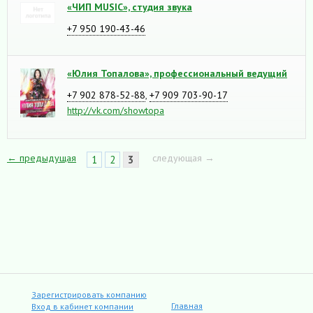
«ЧИП MUSIC», студия звука
+7 950 190-43-46
«Юлия Топалова», профессиональный ведущий
+7 902 878-52-88
,
+7 909 703-90-17
http://vk.com/showtopa
← предыдущая
следующая →
1
2
3
Зарегистрировать компанию
Главная
Вход в кабинет компании