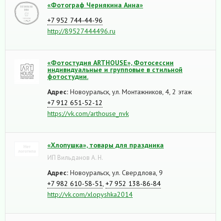
«Фотограф Чернякина Анна»
+7 952 744-44-96
http://89527444496.ru
«Фотостудия ARTHOUSE», Фотосессии
индивидуальные и групповые в стильной
фотостудии.
Адрес:
Новоуральск, ул. Монтажников, 4, 2 этаж
+7 912 651-52-12
https://vk.com/arthouse_nvk
«Хлопушка», товары для праздника
ИП Вильданов А. Н.
Адрес:
Новоуральск, ул. Свердлова, 9
+7 982 610-58-51
,
+7 952 138-86-84
http://vk.com/xlopyshka2014