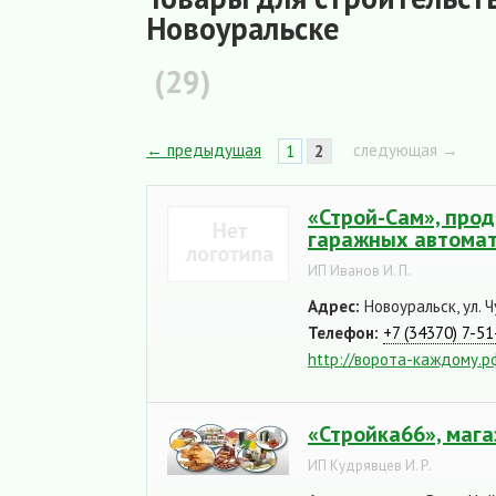
Новоуральске
(29)
← предыдущая
следующая →
1
2
«Строй-Сам», прод
гаражных автомат
ИП Иванов И. П.
Адрес:
Новоуральск, ул. Ч
Телефон:
+7 (34370) 7-51
http://ворота-каждому.р
«Стройка66», маг
ИП Кудрявцев И. Р.