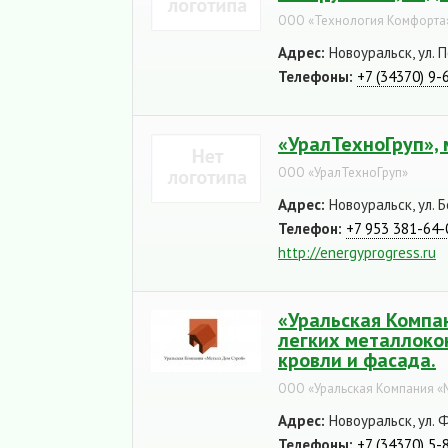
ООО «Технология Комфорта
Адрес:
Новоуральск, ул. 
Телефоны:
+7 (34370) 9-
«УралТехноГруп»,
ООО «УралТехноГруп»
Адрес:
Новоуральск, ул. Б
Телефон:
+7 953 381-64-
http://energyprogress.ru
«Уральская Компа
легких металлоко
кровли и фасада.
ООО «Уральская Компания «
Адрес:
Новоуральск, ул. Ф
Телефоны:
+7 (34370) 5-