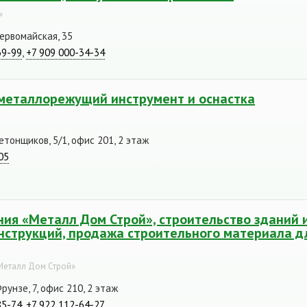
»
Первомайская, 35
69-99
,
+7 909 000-34-34
 металлорежущий инструмент и оснастка
етонщиков, 5/1, офис 201, 2 этаж
05
ния «Металл Дом Строй», cтроительство зданий 
нструкций, продажа строительного материала д
Металл Дом Строй»
рунзе, 7, офис 210, 2 этаж
85-74
,
+7 922 112-64-27