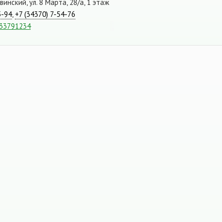
инский, ул. 8 Марта, 28/а, 1 этаж
5-94
,
+7 (34370) 7-54-76
533791234