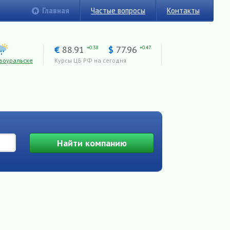
Главная
Частые вопросы
Контакты
€
88.91
$
77.96
+0.38
+0.47
воуральске
Курсы ЦБ РФ на сегодня
Найти
компанию