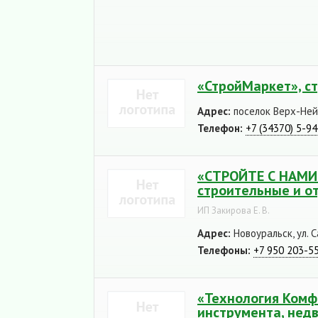
«СтройМаркет», с
Адрес:
поселок Верх-Нейв
Телефон:
+7 (34370) 5-9
«СТРОЙТЕ С НАМИ (
строительные и о
ИП Закирова Е. В.
Адрес:
Новоуральск, ул. С
Телефоны:
+7 950 203-5
«Технология Комфо
инструмента, нед