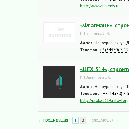
http://www.ur-mds.ru
«Флагман+», стро
ИП Баяндина Л. В.
Адрес:
Новоуральск, ул. 
Телефон:
+7 (34370) 7-12
«ЦЕХ 314», строи
ИП Завьялова Е.А.
Адрес:
Новоуральск, ул. 
Телефоны:
+7 (34370) 7-
http://prokat314.info-torg
← предыдущая
следующая →
1
2