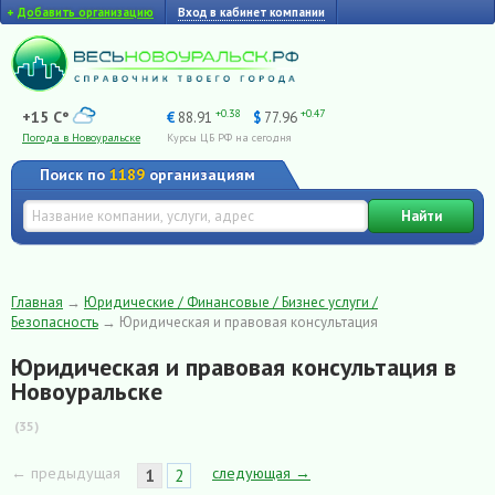
+
Добавить организацию
Вход в кабинет компании
+0.38
+0.47
+15 C°
€
88.91
$
77.96
Погода в Новоуральске
Курсы ЦБ РФ на сегодня
Поиск по
1189
организациям
Найти
Главная
→
Юридические / Финансовые / Бизнес услуги /
Безопасность
→
Юридическая и правовая консультация
Юридическая и правовая консультация в
Новоуральске
(35)
← предыдущая
следующая →
1
2