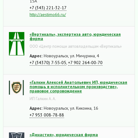
15А
+7 (343) 221-32-17
http://aestimo66.ru/
«Вертикаль», экспертиза авто, юридическая
фирма
ООО «Центр помощи автовладельцам «Вертикаль»
Адрес:
Новоуральск, ул. Мичурина, 4
+7 (34370) 7-55-05
,
+7 902 264-00-70
«Галкин Алексей Анатольевич ИП, юридическая
помощь в исполнительном производстве»,
правовое сопровождение
ИП Галкин А. А.
Адрес:
Новоуральск, ул. Кикоина, 16
+7 953 008-78-88
«Династия», юридическая фирма