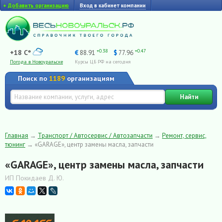
+
Добавить организацию
Вход в кабинет компании
+0.38
+0.47
+18 C°
€
88.91
$
77.96
Погода в Новоуральске
Курсы ЦБ РФ на сегодня
Поиск по
1189
организациям
Найти
Главная
→
Транспорт / Автосервис / Автозапчасти
→
Ремонт, сервис,
тюнинг
→
«GARAGE», центр замены масла, запчасти
«GARAGE», центр замены масла, запчасти
ИП Покидаев Д. Ю.